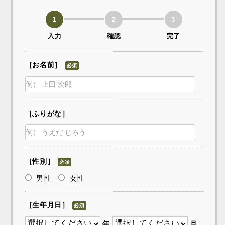
1
2
3
入力
確認
完了
［お名前］
必須
［ふりがな］
［性別］
必須
男性
女性
［生年月日］
必須
年
月