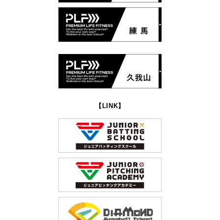
【LINK】