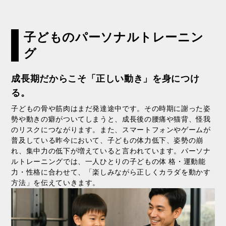
⼦どものパーソナルトレーニン
グ
成⻑期だからこそ「正しい動き」を⾝につけ
る。
⼦どもの⾻や筋⾁はまだ発達途中です。その時期に謝った姿
勢や動きの癖がついてしまうと、成⻑後の腰痛や猫背、怪我
のリスクにつながります。また、スマートフォンやゲームが
普及している昨今において、⼦どもの体⼒低下、姿勢の崩
れ、集中⼒の低下が増えていると⾔われています。パーソナ
ルトレーニングでは、⼀⼈ひとりの⼦どもの体 格・運動能
⼒・性格に合わせて、「楽しみながら正しくカラダを動かす
⽅法」を伝えていきます。