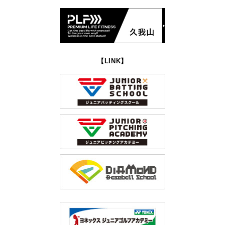
【LINK】