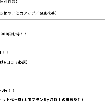
全個別対応）
引き締め／筋力アップ／健康改善）
900円お得！！
円！！
gle口コミ必須）
→0円！！
ケット代半額(＊同プラン6ヶ月以上の継続条件）