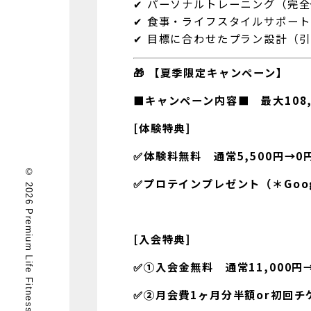
✔ パーソナルトレーニング（完
✔ 食事・ライフスタイルサポート
✔ 目標に合わせたプラン設計（
🎁 【夏季限定キャンペーン】
■キャンペーン内容■ 最大108,
[体験特典]
✅体験料無料 通常5,500円→0
© 2026 Premium Life Fitness.
✅プロテインプレゼント（＊Goo
[入会特典]
✅①入会金無料 通常11,000円
✅②月会費1ヶ月分半額or初回チ