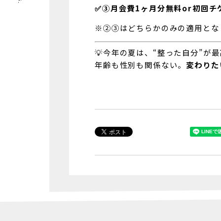
✅③月会費1ヶ月分無料or初回チ
※②③はどちらかのみの適用とな
💡今年の夏は、“整った自分”が
年齢も性別も関係ない。
変わりた